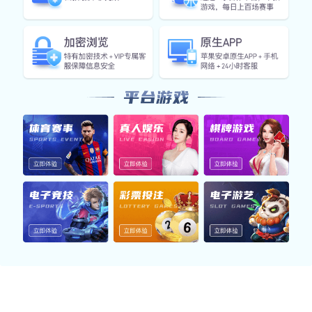
一数据不仅仅是数字上的成就，更代表着他在关键时刻为球
队提供帮助的重要性。每当面对任意球机会，观众们总会屏
息以待，无不期待着他的“魔法”再次上演。
梅西的任意球技术具有独特之处，他能够通过巧妙地改变踢
球角度和力度来制造威胁。这使得门将往往无法准确判断皮
球飞行路径，从而导致失误。此外，他对于踢点位置选择非
常讲究，总能找到最佳发力点，以最大化发挥自身优势。
值得一提的是，在执行任意球时，梅西通常会采用低平快速
弧线或者直接抽射两种方式。他不拘泥于单一模式，而是根
据防守阵型、距离及气候等因素灵活调整战术。这种高超技
艺让他的任意球成为了一项极具观赏性的艺术，也为球队带
来了许多宝贵积分。
3、心理素质与大赛表现