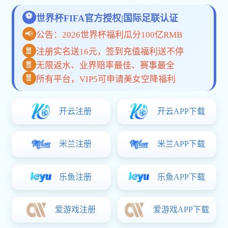
下载APP
梅西20年远射技艺精湛禁区外打入107
球并贡献71个任意球
2026-06-24 00:05
阅读 35 次