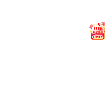
出的精神遗产依然会激励新一代踢足球的小孩，让他们继续
追梦，实现属于自己的辉煌篇章。
总结：
综上所述，梅西凭借其卓越才能，在过去20年的职业生涯
中，通过107个禁区外进球和71个任意球展现出了非凡竞技
水平。从细腻精准的技术，到超强心理素质，再到广泛影响
力，无不彰显出这位巨星的不朽魅力及其对世界足坛作出的
重大贡献。
未来，我们有理由相信，即便岁月流逝，但关于梅西及其经
典瞬间仍会被铭记于世。在这个过程中，我们不仅看到了一
个伟大的运动员，更感受到了更多关于拼搏与执着的人生哲
学，相信这也会继续激励未来每一代年轻人勇敢追寻自己的
梦想。