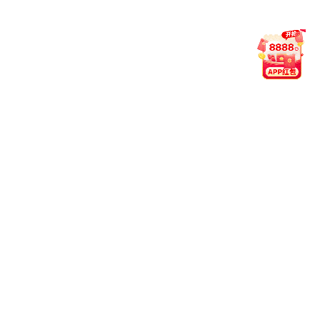
总结：
综上所述，在即将到来的6月间歇期中，泰山队亟需从多个
方面入手，应对当前面临的一系列挑战。从分析球队现状，
到人事调整，再到战术优化及增强团队凝聚力，每一步都至
关重要。这些措施不仅可以帮助球队走出困境，更能为后续
赛季打下坚实基础，希望泰山队能够借此机会，实现质变发
展，为广大球迷带来精彩表现。
在未来的发展过程中，我们期待看到泰山队展现出的全新面
貌，希望所有决策层、教练组以及每一位球员共同努力，不
断追求卓越，实现更高目标。这将不仅是为了个人荣誉，更
是为了整个俱乐部乃至中国足球事业的发展贡献力量！
分享到：