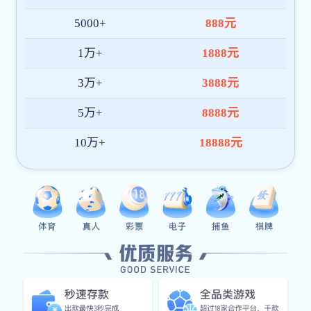
此外，球员们的身体状态也是一个亟待解决的问题。由于连
续高强度比赛导致部分主力球员出现了疲劳和小伤病，这使
得教练在排兵布阵时面临困难。在这样一个关键时期，需要
充分评估每位球员的身体状况，以便制定合理的训练和休息
计划，为未来的赛事做好准备。
综合来看，泰山队必须认真分析目前所处的位置以及球队存
在的问题，从而制定出切实可行的发展战略，以确保能够顺
利度过这个间歇期，为下半赛季奠定良好的基础。
2、人员调整与引援策略
针对目前球队面临的人手不足及状态下滑的问题，适当的人
事调整成为了必要之举。首先，应考虑对现有阵容进行评
估，找出那些表现不佳或状态低迷的球员，并决定是否需要
进行轮换或调整。同时，对于一些年轻球员，可以给予他们