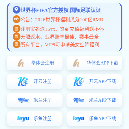
下载APP
泰山队面临6月间歇期挑战亟需果断决
策与行动方案
2026-06-29 21:40
阅读 44 次