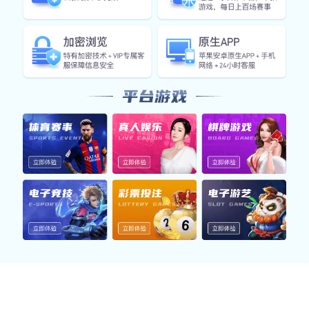
更多上场机会，让他们积累实战经验，提高整个团队的竞争
力。
其次，引援也是提升球队实力的重要途径。在转会市场上寻
找合适的新援，可以有效补充当前阵容中的短板。例如，对
于后防线薄弱的问题，可以考虑引进经验丰富且技术全面的
后卫，以增强防守能力。此外，在进攻线上也应物色具备冲
击力和创造力的新鲜血液，以丰富战术选择。
总之，通过合理的人事调整和引援策略，不仅能提升泰山队
整体实力，更能激励现有球员奋发向上，共同努力争取更好
的成绩。
3、战术部署与优化
在接下来的比赛中，战术部署显得尤为重要。教练组需要根
据现有人员配置及对手特点，对战术体系进行重新审视并做