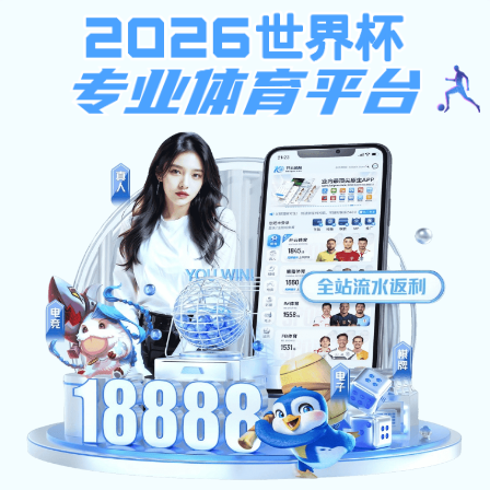
注册入口
隐私政策
一、引言
博鱼世界杯登录入口平台为用户提供便捷、实时的体育赛事内
容，在保障服务体验的同时，我们高度重视个人隐私保护。
二、信息收集范围
我们可能收集以下信息：