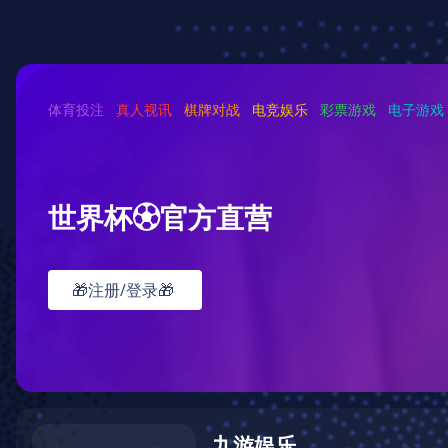
博鱼世
连接你的赛事视野，打造