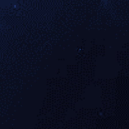
建系统级安全网。
护
异常流量识
定性保障
计
、行为追
源支持