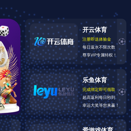
App
公司
体育
注册入口
简介
快讯
观看更便捷
供多终端支持、高清视频、