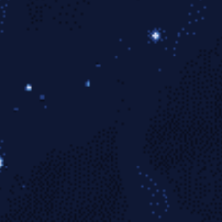
醒，助您快速掌握赛场动向。
问限制，保障数据
加载更顺畅
平台信号热力地图概览
录入口的数据分布模型，模拟全球用户访问密度，直观展现不同