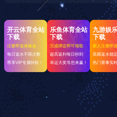
爱好者喜爱。
我们将继续秉持“
技术创新、用户至
(中国)官方网站平台。