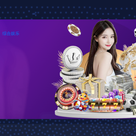
界杯登录入口
· 体育
球迷专属的数字主场。
博鱼世界杯登录入口网页版
提
实时比分与赛事推荐，让你随时随地畅享体育内容。
网页端入口
下载APP