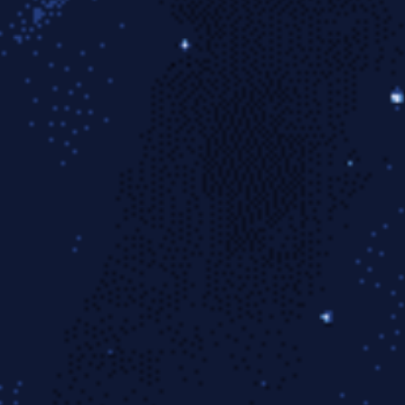
体育App
辅助工
聚合热门体育赛事，覆盖足
支持 Windows、
球、篮球、电竞等领域，提供
Android 系统
数据查询、直播内容与资讯提
定直连平台主页，