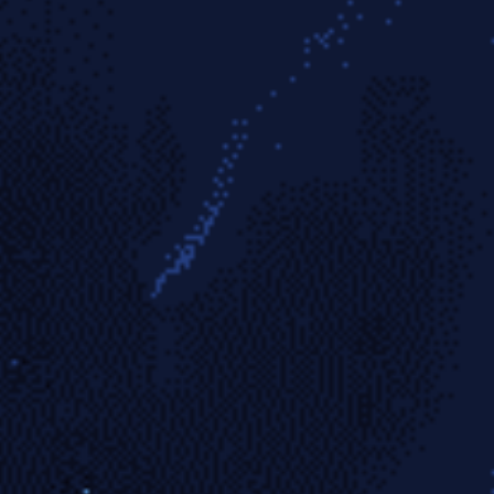
博鱼世界杯登录入口全站App
我们推出的原生应用覆盖体育、电竞等热门内容，
支持赛事查看、数据浏览与多端同步，结合高清直