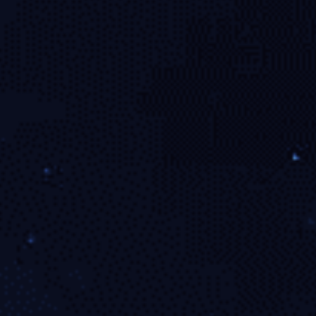
体育直播平台。
育赛事直播体验。