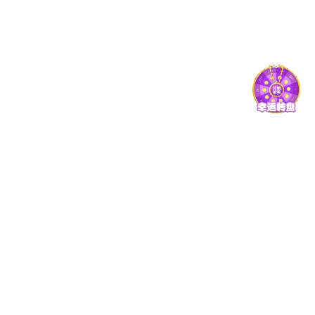
记绝妙进球，并创造多次机会。他完美地诠释了“核心”的角
色，对球队士气起到了很大的鼓舞作用。
至于福州与泉州，两支球队都有各自闪光点。例如福州的新
星张涛，他用他敏捷的步伐和出色的判断力打破了僵局，为
球队赢得关键三分。而泉州则依靠老将陈刚丰富的大赛经
验，一度压制住了福州进攻，但最终还是未能逆转局势。
4、未来展望与趋势
随着第二轮战罢，各支球队逐渐显露出自己的真实水平。宁
德作为领跑者，将会承受更多压力，但同时也是挑战自我的
机会。如果能够继续保持这样的竞技状态，他们有望在接下
来的赛事中进一步巩固自己的领先地位。
X厦门若想进一步追赶，需要不断优化自身阵容，加强团队
配合，提高临场应变能力，以应对更为激烈的竞争。此外，