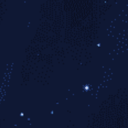
，教练也能更好地掌握孩子们在实际比赛中的表现，从而调整日
实践相结合的方法，将有效促进整个球队水平的提升。
其影响
大量足球迷前来观看，现场气氛热烈异常。喧闹的人声和欢呼声
于12名小球员来说，这样浓厚而积极向上的氛围，使得他们更
命感。
也有各种精彩表演，比如啦啦队带来的动人舞蹈，以及各类互动
体育不仅仅是竞技，还有团结合作、共同享受快乐的重要性。他
多的人分享自己的热爱。
个人都充满了期待，无论是大朋友还是小朋友，都在为自己喜欢
培养孩子们集体主义精神和团队意识的重要契机。