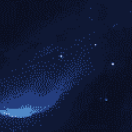
青年足球的重要基地。
与此同时，教练还鼓励孩子
的大环境中，仅靠天赋是不
台上，自信地展示自己的风
This次观赛经历，无疑为
后的训练实践中，将今天所
总结：
此次榕江县古州二小12名小
给予了他们无限可能性。这
屈精神，以及团队合作的重
总之，通过这样的活动，我
信随着时间的发展，这些年