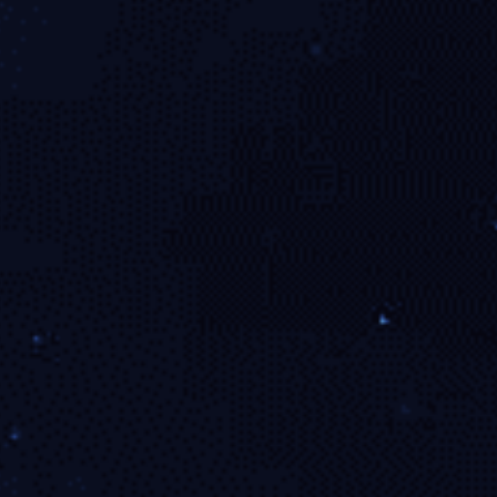
下一篇
埃尔坎出席尤文球迷日活动寄语打