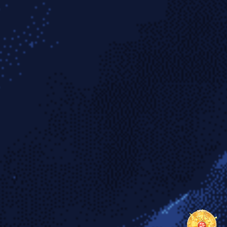
常训练计划，以适应每位小球
交织成一片，让人仿佛置身于
进一步感受到作为一名足球运
游戏。这些元素不仅丰富了观
们纷纷表示，希望未来也能参
的球队呐喊助威。从这一点来