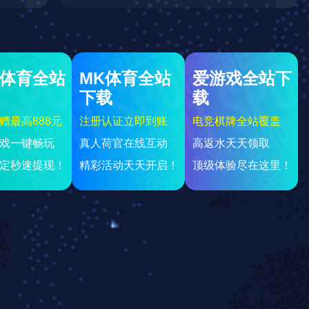
精彩赛事。这不仅是一次难得
平的足球比赛，还从中学习到
这将为他们今后的训练和比赛
个方面进行深入探讨。
个重要而有意义的活动。在校
感受到足球文化和竞技精神。
种视觉上的享受，更是一种心
配合，这些都为他们今后的成