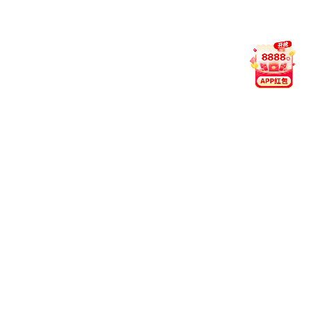
供了展示自我的舞台。而随着赛季推进，这一策略是否能真
正转化为胜利成果，还有待后续观察及验证。
总结：
综上所述，“皇马向恩德里克明确表示租借归来后将重用他”
这一决策既是基于当前阵容需要，也是对于其个人潜力及发
展前景的一种积极评价。从各个方面分析，可以看出这不仅
会加强皇家马德里的整体实力，还有助于培养新生力量，为
日后的持续成功奠定基础。
最终，希望恩德里克能够迅速适应回归后的环境，并以更加
成熟稳健的姿态迎接挑战。同时，也期待他能成为下一位引
领皇马走向辉煌的新星，为广大球迷带来更多精彩瞬间！
分享到：