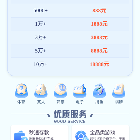
觑。在过去的一段时间中，他在租借期间展现出了出色的技
术能力以及比赛意识，这使得皇马高层对于他的未来充满信
心。
此外，随着球队面临伤病与阵容调整的问题，重用表现优异
的年轻球员也成为了俱乐部的一种策略选择。恩德里克不仅
能够适应不同战术体系，还具备良好的团队配合能力，这让
教练组认为他是解决当前困境的重要棋子。
再者，从商业角度来看，培养并使用年轻球员有利于提升俱
乐部品牌形象及市场价值。恩德里克作为巴西新星，在全球
范围内拥有广泛关注度，他的回归无疑会吸引更多赞助商和
媒体关注，为皇马带来可观的经济收益。
2、租借期间的发展与表现
在租借期间，恩德里克得到了相对充分的出场机会，这为他