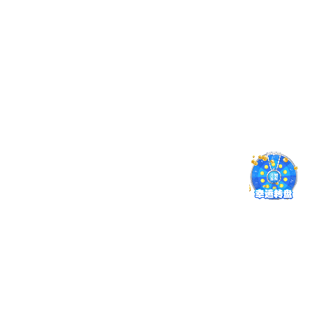
战。例如语言沟通障碍可能会影响他们融入球队文化以及日
常训练。这种文化差异有时会让初到海外的运动员感到孤独
和无助，需要时间去适应新的生活方式和竞技环境。
此外，高强度、高竞争性的训练和比赛要求也可能导致一部
分球员承受巨大的心理压力。有些人在面对这些压力时容易
出现状态波动或者自我怀疑，这就需要教练团队提供必要的
心理辅导与支持，从而帮助他们克服困难。
最后，不同联赛之间风格的差异也是一大挑战。习惯于国内
联赛风格的运动员必须迅速调整以适应新环境，这不仅涉及
技术层面的调整，还包括战术理解等方面。因此，对于每一
位选择留洋的球员而言，他们都需要做好充分准备，以迎接
未来的新挑战。
4、展望未来的发展