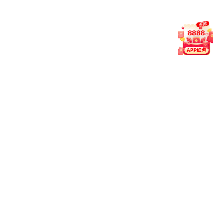
Total content summary: 通过以上分析，我们可以清楚地看
到，“宋凯致信赵松源，全力支持球员留洋发展”的意义重
大。这不仅仅是一封简单的信息传递，而是彰显了整个行业
对于人才培养重视程度不断提升的一次体现。同时，也为广
大年轻运动员指明了方向，使他们更有勇气去追求卓越，实
现人生理想。
Your text should express the need for teamwork and
support in achieving goals. 在这个过程中，各方力量都需
携手并进，共同营造一个良好的环境，以确保每位有潜力的
小将都能获得成功发展的机会，共同推动中国足球朝着更加
辉煌的明天迈进！
分享到：