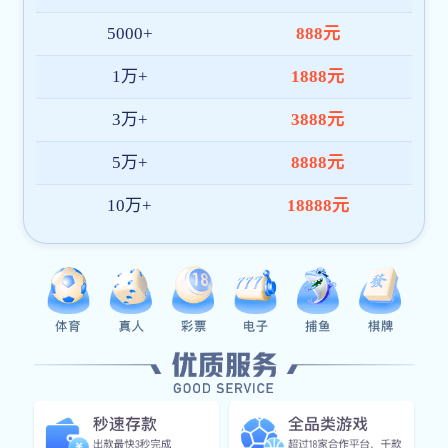
战术思维。这些经验将有助于球员在技术和心理素质上全面
升级，从而提升整个国家队的整体实力。
同时，在高水平联赛中锻炼，也意味着球员能够接触到更为
严酷的竞争环境。这种环境下成长起来的球员往往更加成
熟，更能应对比赛中的压力与挑战。此外，留洋还可以帮助
提升个人品牌价值，为未来的发展铺平道路。
总之，留洋不仅是个人发展的需要，也是推动中国足球进步
的重要途径。正因为如此，各级足协及教练团队越来越重视
并鼓励年轻球员走出去，以便更好地代表国家参与国际赛
事。
2、宋凯的支持态度
作为中国足协的一位重要领导，宋凯深知足球人才的重要
性，他对年轻球员的关注与支持体现出他推动中国足球发展